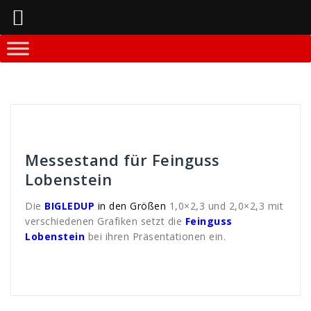
Springe
zum
Inhalt
Andreas
Allgemein
,
WDS-Referenzen
Messestand für Feinguss
Lobenstein
Die
BIGLEDUP
in den Größen
1,0×2,3 und 2,0×2,3 mit
verschiedenen Grafiken setzt die
Feinguss
Lobenstein
bei ihren Präsentationen ein.