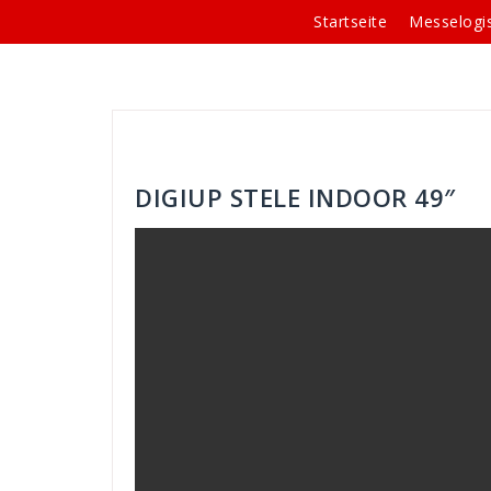
Springe
Startseite
Messelogis
zum
Inhalt
Andreas
Allgemein
DIGIUP STELE INDOOR 49″