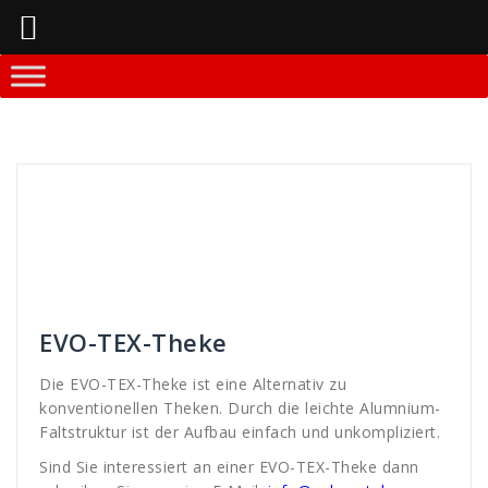
Springe
zum
Inhalt
Andreas
Theken-Systeme
alternative
,
Alumnium
,
aufbau
,
display
,
E-Mail
,
einfach
,
Erfurt
,
evo
,
Faltstruktur
,
Info
,
interesse
,
konvbentionnele
,
konventionelle
,
leichte
,
messe
,
rufen
,
systeme
,
telefon
,
TEX
,
theke
,
unkompliziert
,
WDS
,
werbe
,
werbung
EVO-TEX-Theke
Die EVO-TEX-Theke ist eine Alternativ zu
konventionellen Theken. Durch die leichte Alumnium-
Faltstruktur ist der Aufbau einfach und unkompliziert.
Sind Sie interessiert an einer EVO-TEX-Theke dann