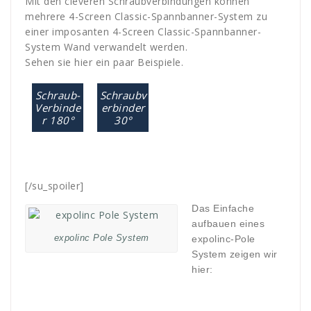
Mit den cleveren Schraubverbindungen können
mehrere 4-Screen Classic-Spannbanner-System zu
einer imposanten 4-Screen Classic-Spannbanner-
System Wand verwandelt werden.
Sehen sie hier ein paar Beispiele.
Schraub-
Schraubv
Verbinde
erbinder
r 180°
30°
[/su_spoiler]
Das Einfache
aufbauen eines
expolinc Pole System
expolinc-Pole
System zeigen wir
hier: