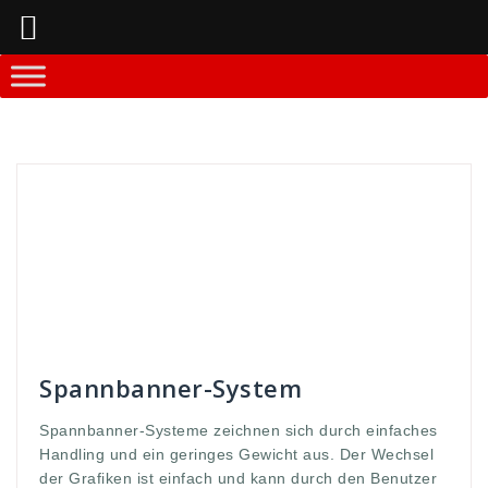
Springe
zum
Inhalt
Andreas
Banner-Systeme
aufbaue
,
ausbau
,
ban
,
Banner
,
classic
,
Druck
,
druckmaterial
,
einfach
,
einfache
,
expolinc
,
geringes
,
Gewicht
,
GmbH
,
Grafiken
,
handlich
,
klassik
,
Klassiker
,
leicht
,
leuchtent
,
licht
,
Lightning
,
materialk
,
quali
,
qualiäteten
,
qualität
,
screen
,
selbst
,
spann
,
spannbanner
,
spannend
,
systeme
,
und
,
vorgenommen
,
WDS
,
werbung
Spannbanner-System
Spannbanner-Systeme zeichnen sich durch einfaches
Handling und ein geringes Gewicht aus. Der Wechsel
der Grafiken ist einfach und kann durch den Benutzer