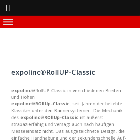
Springe
zum
Inhalt
Andreas
Allgemein
RollUp
expolinc®RollUP-Classic
expolinc®
RollUP-Classic in verschiedenen Breiten
und Höhen
expolinc®ROllUp-Classic
, seit Jahren der beliebte
Klassiker unter den Bannersystemen. Die Mechanik
des
expolinc®
ROllUp-Classic
ist äußerst
strapazierfähig und versagt auch nach häufigen
Messeeinsatz nicht. Das ausgezeichnete Design, die
einfache Handhabung und der sekundenschnelle Auf-