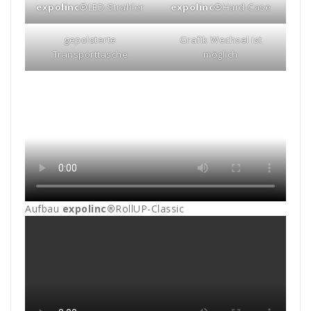
expolinc®
LED-Strahler
expolinc®
Hard-Case
gepolsterte
Grafik Wechsel ist
Transporttasche
möglich
Aufbau
expolinc®
RollUP-Classic