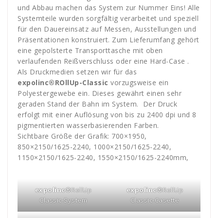
und Abbau machen das System zur Nummer Eins! Alle
Systemteile wurden sorgfältig verarbeitet und speziell
für den Dauereinsatz auf Messen, Ausstellungen und
Präsentationen konstruiert. Zum Lieferumfang gehört
eine gepolsterte Transporttasche mit oben
verlaufenden Reißverschluss oder eine Hard-Case .
Als Druckmedien setzen wir für das
expolinc®
ROllUp-Classic
vorzugsweise ein
Polyestergewebe ein. Dieses gewährt einen sehr
geraden Stand der Bahn im System. Der Druck
erfolgt mit einer Auflösung von bis zu 2400 dpi und 8
pigmentierten wasserbasierenden Farben.
Sichtbare Größe der Grafik: 700×1950,
850×2150/1625-2240, 1000×2150/1625-2240,
1150×2150/1625-2240, 1550×2150/1625-2240mm,
expolinc®
RollUp
expolinc®
RollUp
Classic-System
Classic-Casette