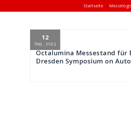
Springe
Startseite
Messelogis
zum
Inhalt
12
Andreas
WDS-Referenzen
Sep., 2023
Octalumina Messestand für 
Dresden Symposium on Autoa