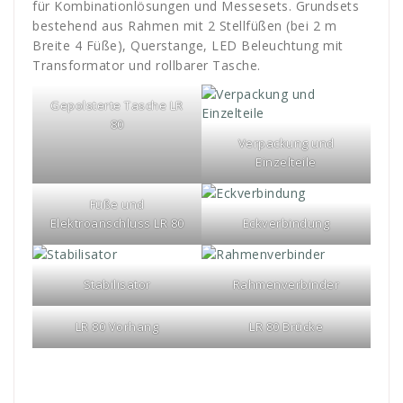
für Kombinationlösungen und Messesets. Grundsets
bestehend aus Rahmen mit 2 Stellfüßen (bei 2 m
Breite 4 Füße), Querstange, LED Beleuchtung mit
Transformator und rollbarer Tasche.
Gepolsterte Tasche LR
80
Verpackung und
Einzelteile
Füße und
Elektroanschluss LR 80
Eckverbindung
Stabilisator
Rahmenverbinder
LR 80 Vorhang
LR 80 Brücke