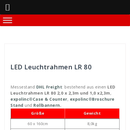
Springe
zum
Inhalt
Andreas
Allgemein
LED Leuchtrahmen LR 80
Messestand
DHL Freight
: bestehend aus einen
LED
Leuchtrahmen LR 80 2,0 x 2,3m und 1,0 x2,3m
,
expolinc®Case & Counter
,
expolinc®Broschure
Stand
und
Rollbannern.
Größe
Gewicht
60 x 160cm
8,0kg