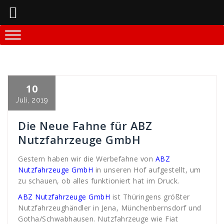
Springe
zum
Inhalt
10
Mitja Lenz
WDS-Referenzen
ABZ
,
beach
,
Fahnen
,
Flags
,
GmbH
,
Nutzfahrzeuge
Juli, 2019
Die Neue Fahne für ABZ
Nutzfahrzeuge GmbH
Gestern haben wir die Werbefahne von
ABZ
Nutzfahrzeuge GmbH
in unseren Hof aufgestellt, um
zu schauen, ob alles funktioniert hat im Druck.
ABZ Nutzfahrzeuge GmbH
ist Thüringens größter
Nutzfahrzeughändler in Jena, Münchenbernsdorf und
Gotha/Schwabhausen. Nutzfahrzeuge wie Fiat