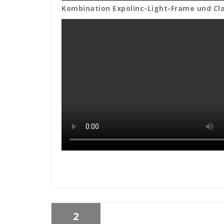
Kombination Expolinc-Light-Frame und Cl
2
Mitja Lenz
WDS-Referenzen
Logistik
,