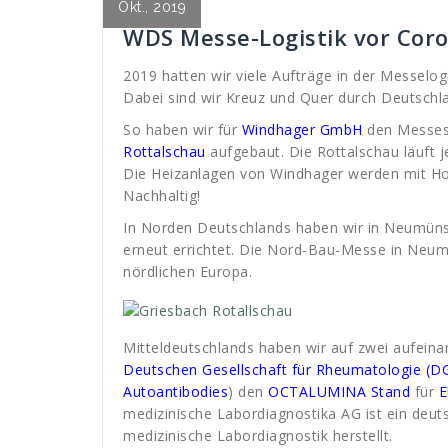
Okt., 2019
WDS Messe-Logistik vor Cor
2019 hatten wir viele Aufträge in der Messelogi
Dabei sind wir Kreuz und Quer durch Deutschla
So haben wir für
Windhager
GmbH
den Messes
Rottalschau
aufgebaut. Die Rottalschau läuft j
Die Heizanlagen von Windhager werden mit Holz
Nachhaltig!
In Norden Deutschlands haben wir in Neumüns
erneut errichtet. Die Nord-Bau-Messe in Neum
nördlichen Europa.
Mitteldeutschlands haben wir auf zwei aufein
Deutschen Gesellschaft für Rheumatologie (D
Autoantibodies
) den
OCTALUMINA Stand
für
medizinische Labordiagnostika AG ist ein deu
medizinische Labordiagnostik herstellt.