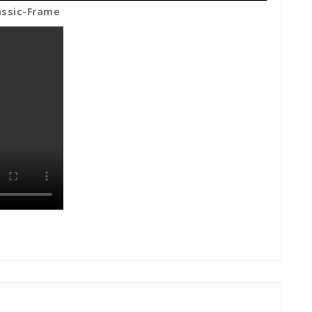
assic-Frame
messe
,
Septmeber
,
WDS-Blog