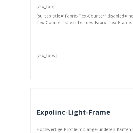
[/su_tab]
[su_tab title=“Fabric-Tex-Counter“ disabled=“no
Tex-Counter ist ein Teil des Fabric-Tex-Frame.
[/su_tabs]
Mitja Lenz
Rahmen-Systeme
Expolin
,
F
Expolinc-Light-Frame
Hochwertige Profile mit abgerundeten Kanten