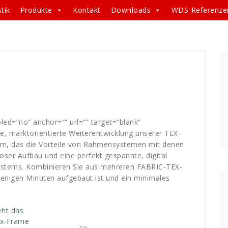
tik
Produkte
Kontakt
Downloads
WDS-Referenze
chtung
,
display
,
events
,
evo
,
EVO-Tex-Frame
,
Faltdisplay
,
esse
,
TEX
,
Very
,
wand
,
Werkzeuglos
led=“no“ anchor=““ url=““ target=“blank“
e, marktorientierte Weiterentwicklung unserer TEX-
em, das die Vorteile von Rahmensystemen mit denen
loser Aufbau und eine perfekt gespannte, digital
 Systems. Kombinieren Sie aus mehreren FABRIC-TEX-
wenigen Minuten aufgebaut ist und ein minimales