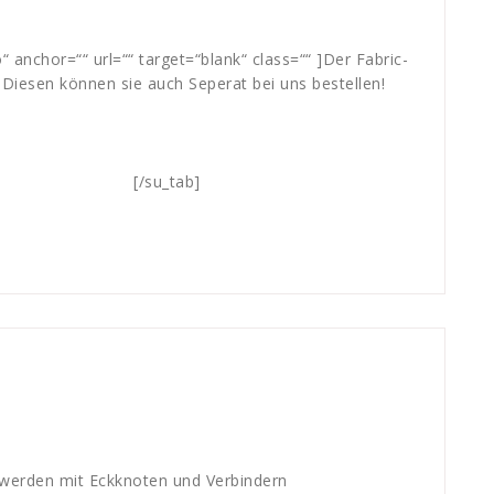
“ anchor=““ url=““ target=“blank“ class=““
]Der Fabric-
 Diesen können sie auch Seperat bei uns bestellen!
[/su_tab]
ra
,
frame
,
rahmen
,
systeme
,
werbe
,
werbung
 werden mit Eckknoten und Verbindern