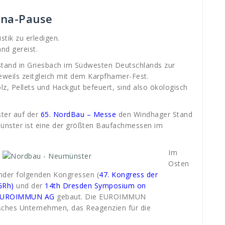
ona-Pause
stik zu erledigen.
nd gereist.
tand in Griesbach im Südwesten Deutschlands zur
eweils zeitgleich mit dem Karpfhamer-Fest.
, Pellets und Hackgut befeuert, sind also ökologisch
ter auf der
65. NordBau – Messe
den Windhager Stand
ünster ist eine der größten Baufachmessen im
Im
Osten
ander folgenden Kongressen (
47. Kongress der
GRh)
und der
14th Dresden Symposium on
EUROIMMUN
AG
gebaut. Die EUROIMMUN
tsches Unternehmen, das Reagenzien für die