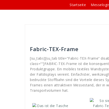
Springe
Startseite
Messelogis
zum
Inhalt
Mitja Lenz
Faltdisplay - Systeme
Beleu
frame
,
Hintergrundbeleuchtung
,
kein
,
LED
,
licht
,
m
Fabric-TEX-Frame
[su_tabs][su_tab title=“Fabric-TEX-Frame“ disab
class=““]FABRIC-TEX-Frame ist die konsequent
Produktgruppe. Ein mobiles textiles Wandsyst
der Faltdisplays vereint. Einfachster, werkzeug
bedruckte Stoffbahn sind die Vorteile dieses
Frames einen attraktiven Messestand, der in 
Transportvolumen hat.