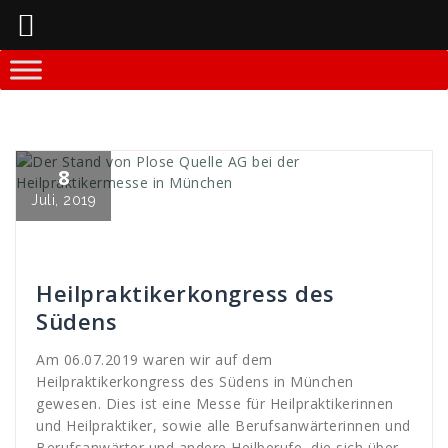
Springe
zum
Inhalt
8
Juli, 2019
Mitja Lenz
WDS-Referenzen
Blog
,
Heilpraktermesser
,
München
,
Plose
,
Quelle
,
WDS
Heilpraktikerkongress des
Südens
Am 06.07.2019 waren wir auf dem
Heilpraktikerkongress des Südens in München
gewesen. Dies ist eine Messe für Heilpraktikerinnen
und Heilpraktiker, sowie alle Berufsanwärterinnen und
Berufsanwärter und andere Heilberufe, die sich über