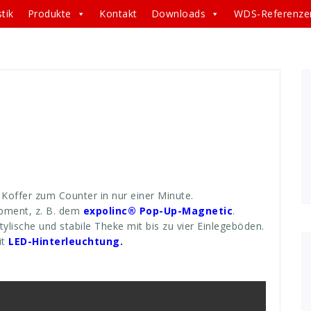
tik
Produkte
Kontakt
Downloads
WDS-Referenze
er
,
einlege
,
einlegeböden
,
equipment
,
events
,
expo
,
smesse
,
koffer
,
link
,
messe
,
messequipment
,
raum
,
ortkoffer
,
veranstlatungen
Koffer zum Counter in nur einer Minute.
ipment, z. B. dem
expolinc® Pop-Up-Magnetic
.
ylische und stabile Theke mit bis zu vier Einlegeböden.
it
LED-Hinterleuchtung.