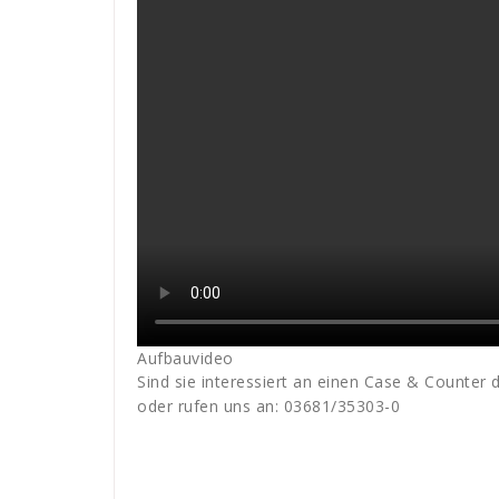
Aufbauvideo
Sind sie interessiert an einen Case & Counter 
oder rufen uns an: 03681/35303-0