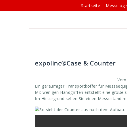
Springe
Startseite
Messelogis
zum
Inhalt
Andreas
Theken-Systeme
böden
,
Count
expolinc
,
expolink
,
geräumiger
,
große
,
haus
,
hau
stylische
,
theke
,
transport
,
transportieren
,
transp
expolinc®Case & Counter
V
om 
Ein geräumiger Transportkoffer für Messeequ
Mit wenigen Handgriffen entsteht eine große st
Im Hintergrund sehen Sie einen Messestand m