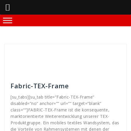
Springe
zum
Inhalt
Mitja Lenz
Faltdisplay - Systeme
Beleuchtung
,
display
,
events
,
evo
,
EVO-Tex-Frame
,
Faltdisplay
,
frame
,
Hintergrundbeleuchtung
,
kein
,
LED
,
licht
,
messe
,
TEX
,
Very
,
wand
,
Werkzeuglos
Fabric-TEX-Frame
[su_tabs][su_tab title=“Fabric-TEX-Frame“
disabled=“no“ anchor=““ url=““ target=“blank“
class=““]FABRIC-TEX-Frame ist die konsequente,
marktorientierte Weiterentwicklung unserer TEX-
Produktgruppe. Ein mobiles textiles Wandsystem, das
die Vorteile von Rahmensystemen mit denen der