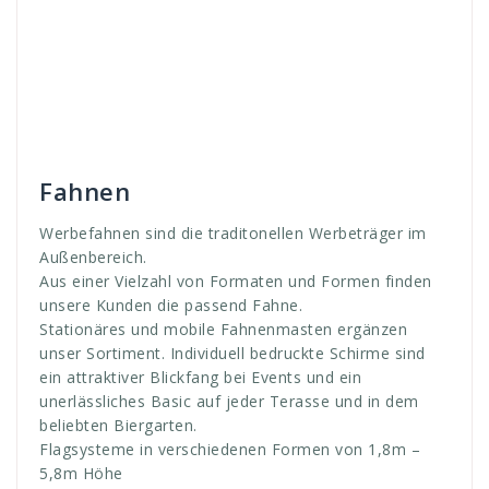
Double
,
Double Roof Umbrealla Premium
,
events
,
Fahnen
,
Fahnenmast
,
fang
,
Flaggen
,
Formen
,
groß
,
größen
,
Hissfahnen
,
kunden
,
mast
,
messe
,
meter
,
mobiler
,
premium
,
Pro
,
Schirme
,
sortiment
,
Sport
,
Sportveranstaltung
,
terasse
,
tragen
,
träger
,
Umbrella
,
veranstaltungen
Fahnen
Werbefahnen sind die traditonellen Werbeträger im
Außenbereich.
Aus einer Vielzahl von Formaten und Formen finden
unsere Kunden die passend Fahne.
Stationäres und mobile Fahnenmasten ergänzen
unser Sortiment.
Individuell bedruckte Schirme sind
ein attraktiver Blickfang bei Events und ein
unerlässliches Basic auf jeder Terasse und in dem
beliebten Biergarten.
Flagsysteme in verschiedenen Formen von 1,8m –
5,8m Höhe