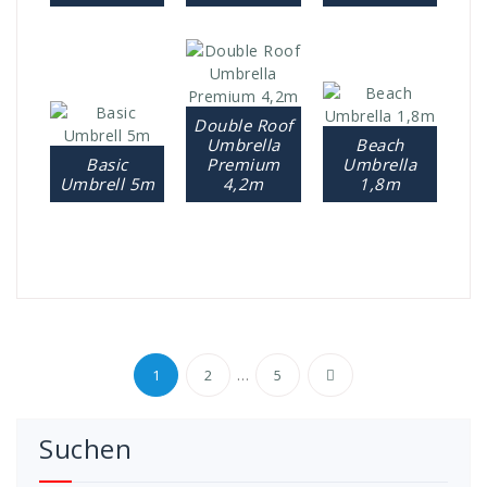
Double Roof
Umbrella
Beach
Basic
Premium
Umbrella
Umbrell 5m
4,2m
1,8m
Seitennummerierun
…
1
2
5
der
Suchen
Beiträge