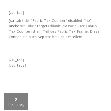
[/su_tab]
[su_tab title=“Fabric-Tex-Counter“ disabled=“no“
anchor=““ url=““ target=“blank“ class=““
]Der Fabric-
Tex-Counter ist ein Teil des Fabric-Tex-Frame. Diesen
können sie auch Seperat bei uns bestellen!
[/su_tab]
[/su_tabs]
2
Mitja Lenz
WDS-Referenzen
Logistik
,
messe
,
Septmeber
,
WDS-Blog
Okt., 2019