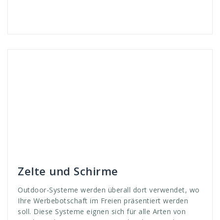
Andreas
Outdoor Systeme
aktivität
,
aufzustellen
,
ausrüstung
,
basis
,
basisausrüstung
,
bau
,
botschaft
,
DOme
,
einfach
,
Email
,
events
,
Festivals
,
Flag
,
Flaggen
,
Flagsysteme
,
Formen
,
freien
,
hexagonal
,
Hexagonal tent
,
hohe
,
intel
,
mail
,
messe
,
ort
,
outdoor
,
Präsentation
,
präsentieren
,
presse
,
robust
,
schnell
,
schnellbauzelte
,
Shows
,
Sport
,
SPortveranstaltungen
,
Subway
,
systeme
,
tent
,
veranstaltungen
,
verschiedene
,
werbebotschaft
,
werben
,
werbung
,
wetterfest
,
zelte
Zelte und Schirme
Outdoor-Systeme werden überall dort verwendet, wo
Ihre Werbebotschaft im Freien präsentiert werden
soll. Diese Systeme eignen sich für alle Arten von