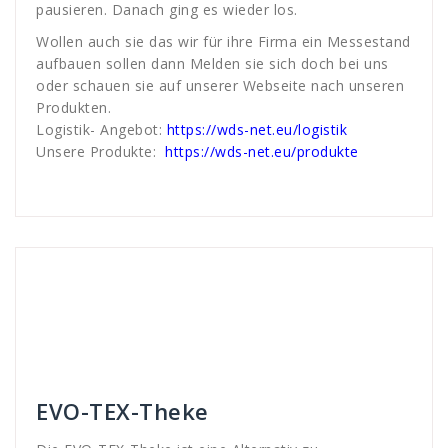
pausieren. Danach ging es wieder los.
Wollen auch sie das wir für ihre Firma ein Messestand
aufbauen sollen dann Melden sie sich doch bei uns
oder schauen sie auf unserer Webseite nach unseren
Produkten.
Logistik- Angebot:
https://wds-net.eu/logistik
Unsere Produkte:
https://wds-net.eu/produkte
Andreas
Theken-Systeme
alternative
,
Alumnium
,
aufbau
,
display
,
E-Mail
,
einfach
,
Erfurt
,
evo
,
Faltstruktur
,
Info
,
interesse
,
konvbentionnele
,
konventionelle
,
leichte
,
messe
,
rufen
,
systeme
,
telefon
,
TEX
,
theke
,
unkompliziert
,
WDS
,
werbe
,
werbung
EVO-TEX-Theke