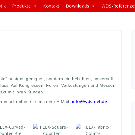
tik
Produkte
Kontakt
Downloads
WDS-Referenze
Counter
,
curved
,
Fabric
,
Flex-Counter
,
Foren
,
hexagon
,
int
,
point of sale
,
sale
,
schnelles
,
sondern
,
square
,
ale“ bestens geeignet, sondern ein beliebtes, universell
Anlass. Auf Kongressen, Foren, Verkostungen und Messen
akt mit Ihren Kunden.
info@wds-net.de
ann schreiben sie uns eine E-Mail: