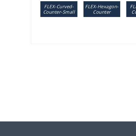
FLEX-Curved-
FLEX-Hexagon-
FL
Counter-Small
Counter
C