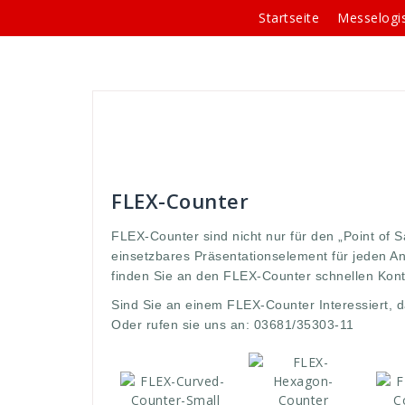
Springe
Startseite
Messelogis
zum
Inhalt
Andreas
Theken-Systeme
bestens
,
big
,
Kongressen
,
kontakt
,
kunden
,
messe
,
nicht
,
of
,
Po
system
,
systeme
,
theken
,
WDS
,
Werbedisplay
FLEX-Counter
FLEX-Counter sind nicht nur für den „Point of S
einsetzbares Präsentationselement für jeden 
finden Sie an den FLEX-Counter schnellen Kont
Sind Sie an einem FLEX-Counter Interessiert, d
Oder rufen sie uns an: 03681/35303-11