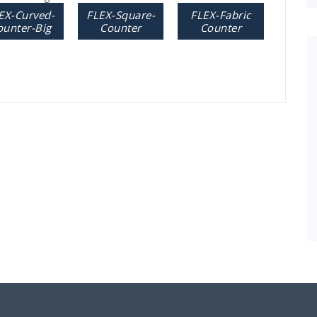
EX-Curved-
FLEX-Square-
FLEX-Fabric
ounter-Big
Counter
Counter