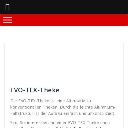
Springe
zum
Inhalt
Andreas
Theken-Systeme
alternative
,
Alumnium
,
aufbau
,
display
,
E-Mail
,
einfach
,
Erfurt
,
evo
,
Faltstruktur
,
Info
,
interesse
,
konvbentionnele
,
konventionelle
,
leichte
,
messe
,
rufen
,
systeme
,
telefon
,
TEX
,
theke
,
unkompliziert
,
WDS
,
werbe
,
werbung
EVO-TEX-Theke
Die EVO-TEX-Theke ist eine Alternativ zu
konventionellen Theken. Durch die leichte Alumnium-
Faltstruktur ist der Aufbau einfach und unkompliziert.
Sind Sie interessiert an einer EVO-TEX-Theke dann