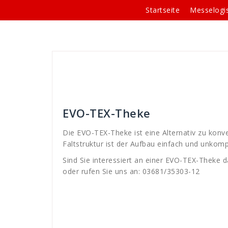
Springe
Startseite
Messelogis
zum
Inhalt
Andreas
Theken-Systeme
alternative
,
A
Faltstruktur
,
Info
,
interesse
,
konvbentionnele
,
kon
theke
,
unkompliziert
,
WDS
,
werbe
,
werbung
EVO-TEX-Theke
Die EVO-TEX-Theke ist eine Alternativ zu konv
Faltstruktur ist der Aufbau einfach und unkompl
Sind Sie interessiert an einer EVO-TEX-Theke d
oder rufen Sie uns an: 03681/35303-12