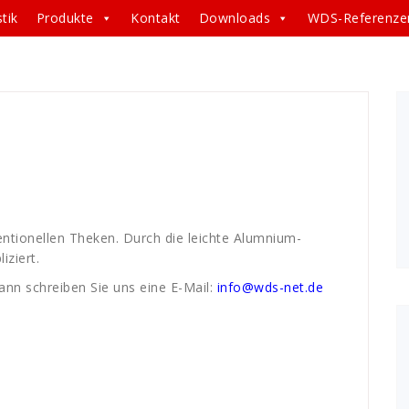
tik
Produkte
Kontakt
Downloads
WDS-Referenze
lumnium
,
aufbau
,
display
,
E-Mail
,
einfach
,
Erfurt
,
evo
,
ventionelle
,
leichte
,
messe
,
rufen
,
systeme
,
telefon
,
TEX
,
entionellen Theken. Durch die leichte Alumnium-
iziert.
ann schreiben Sie uns eine E-Mail:
info@wds-net.de