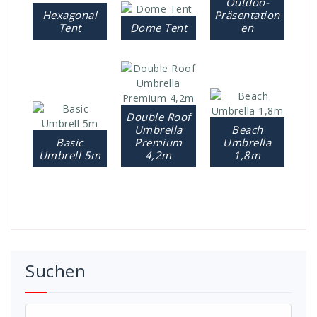
Outdoo-
Hexagonal
Präsentation
Tent
Dome Tent
en
Double Roof
Umbrella
Beach
Basic
Premium
Umbrella
Umbrell 5m
4,2m
1,8m
Suchen
Suchen