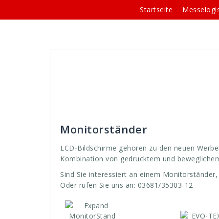
Springe
Startseite
Messelogis
zum
Inhalt
Andreas
Messestände und -equipment
board
,
combo
,
EVO_Tex
,
Expand
,
gedrucktem
,
Gm
kombinieren
,
LCD
,
medien
,
monitor
,
Monitorstand
systeme
,
tragbarer
,
träger
,
VA
,
video
,
WDS
,
werb
youtube
Monitorständer
LCD-Bildschirme gehören zu den neuen Werbem
Kombination von gedrucktem und beweglichem B
Sind Sie interessiert an einem Monitorständer,
Oder rufen Sie uns an: 03681/35303-12