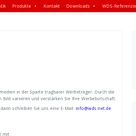
tik
Produkte
Kontakt
Downloads
WDS-Referenze
ablage
,
anlage
,
beweglichen
,
Bild
,
Bildschirm
,
bildschirme
,
bH
,
grafik
,
key
,
keyboardablage
,
kombination
,
,
Monitorständer
,
schirm
,
sortiment
,
sparte
,
ständer
,
e
,
Werbedisplay
,
werbemedien
,
werbeträger
,
werbung
,
XL
,
edien in der Sparte tragbarer Werbeträger. Durch die
ild variieren und verstärken Sie Ihre Werbebotschaft.
 dann schreiben Sie uns eine E-Mail:
info@wds-net.de