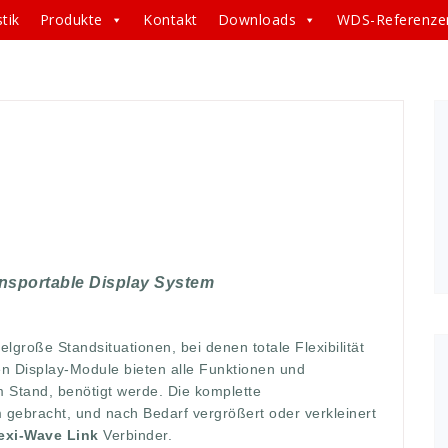
tik
Produkte
Kontakt
Downloads
WDS-Referenze
en
,
bedarf
,
benötig
,
bieten
,
bverkleinert
,
display
,
ibilität
,
form
,
frame
,
funktionen
,
gewünscht
,
große
,
ISO
,
de
,
mittel
,
module
,
rahmen
,
rahmendisplay
,
situation
,
ve
ransportable Display System
lgroße Standsituationen, bei denen totale Flexibilität
en Display-Module bieten alle Funktionen und
 Stand, benötigt werde. Die komplette
gebracht, und nach Bedarf vergrößert oder verkleinert
exi-Wave Link
Verbinder.