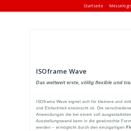
Springe
Startseite
Messelogis
zum
Inhalt
Andreas
Rahmen-Systeme
anwendung
einfachheiut
,
erwünscht
,
flexi
,
flexi-wave link
,
Flex
ISOFrame
,
kleinere
,
komplette
,
messe
,
messewän
Standsituationen
,
systeme
,
totale
,
vergößert
,
wa
ISOframe Wave
Das weltweit erste, völlig flexible und t
ISOframe Wave eignet sich für kleinere und mitte
und Einfachheit erwünscht ist. Die verschieden
Anwendungen die bei einem voll ausgestattetem
Ausstellungswand kann in die gewünschte Form 
werden – ermöglicht durch den einzigartigen
Fl