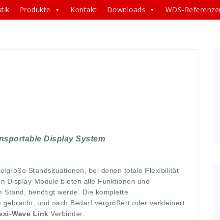
tik
Produkte
Kontakt
Downloads
WDS-Referenze
en
,
bedarf
,
benötig
,
bieten
,
bverkleinert
,
display
,
ibilität
,
form
,
frame
,
funktionen
,
gewünscht
,
große
,
ISO
,
de
,
mittel
,
module
,
rahmen
,
rahmendisplay
,
situation
,
ve
ransportable Display System
lgroße Standsituationen, bei denen totale Flexibilität
en Display-Module bieten alle Funktionen und
 Stand, benötigt werde. Die komplette
gebracht, und nach Bedarf vergrößert oder verkleinert
exi-Wave Link
Verbinder.