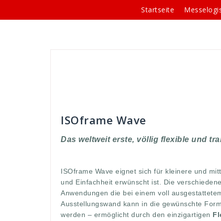
Springe
Startseite
Messelogis
zum
Inhalt
Andreas
Rahmen-Systeme
anwendung
einfachheiut
,
erwünscht
,
flexi
,
flexi-wave link
,
Flex
ISOFrame
,
kleinere
,
komplette
,
messe
,
messewän
Standsituationen
,
systeme
,
totale
,
vergößert
,
wa
ISOframe Wave
Das weltweit erste, völlig flexible und t
ISOframe Wave eignet sich für kleinere und mitte
und Einfachheit erwünscht ist. Die verschieden
Anwendungen die bei einem voll ausgestattetem
Ausstellungswand kann in die gewünschte Form 
werden – ermöglicht durch den einzigartigen
Fl