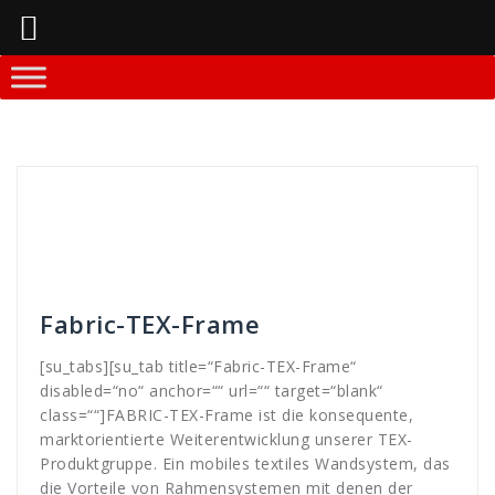
Springe
zum
Inhalt
Mitja Lenz
Faltdisplay - Systeme
Beleuchtung
,
display
,
events
,
evo
,
EVO-Tex-Frame
,
Faltdisplay
,
frame
,
Hintergrundbeleuchtung
,
kein
,
LED
,
licht
,
messe
,
TEX
,
Very
,
wand
,
Werkzeuglos
Fabric-TEX-Frame
[su_tabs][su_tab title=“Fabric-TEX-Frame“
disabled=“no“ anchor=““ url=““ target=“blank“
class=““]FABRIC-TEX-Frame ist die konsequente,
marktorientierte Weiterentwicklung unserer TEX-
Produktgruppe. Ein mobiles textiles Wandsystem, das
die Vorteile von Rahmensystemen mit denen der