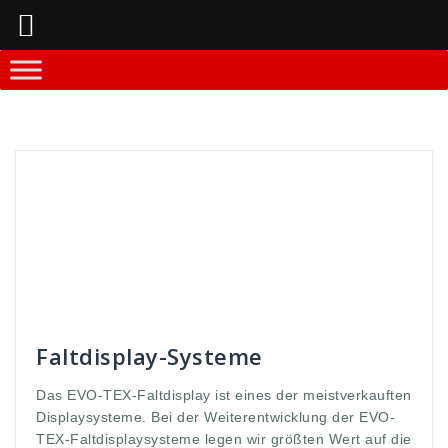
Springe
zum
Inhalt
Andreas
Faltdisplay - Systeme
anforderung
,
aufbauzeit
,
close
,
Connection
,
connection kit
,
custom
,
display
,
evo
,
Fabric
,
Faltdisplay
,
geschlossen
,
habung
,
hand
,
handhabung
,
hohe
,
interessiert
,
komplettiert
,
kunden
,
Messestände
,
open
,
premium
,
qualität
,
sekunden
,
Stabilität
,
stände
,
stellen
,
Systemstangen
,
TEX
,
Werbedisplay
,
Werbew
,
wert
,
zeichnen
Faltdisplay-Systeme
Das EVO-TEX-Faltdisplay ist eines der meistverkauften
Displaysysteme. Bei der Weiterentwicklung der EVO-
TEX-Faltdisplaysysteme legen wir größten Wert auf die