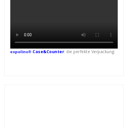
Case&Counte
r
: die perfekte Verpackung:
expolinc®
Andreas
Faltdisplay - Systeme
10
,
10sekunden
,
aufbauzeit
,
close
,
display
,
eine
,
Fabric
,
Falt
,
Faltdisplay
,
geschlossen
,
hohe
,
kurze
,
messe
,
offen
,
open
,
sekunden
,
Stabilität
,
systeme
,
Systemstangen
,
TEX
,
und
,
werbe
,
Werbedisplay
,
Werbew
,
werbung
,
zeichnen