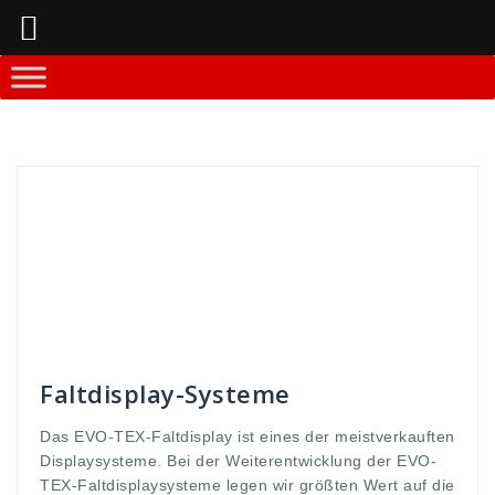
Springe
zum
Inhalt
Andreas
Faltdisplay - Systeme
anforderung
,
aufbauzeit
,
close
,
Connection
,
connection kit
,
custom
,
display
,
evo
,
Fabric
,
Faltdisplay
,
geschlossen
,
habung
,
hand
,
handhabung
,
hohe
,
interessiert
,
komplettiert
,
kunden
,
Messestände
,
open
,
premium
,
qualität
,
sekunden
,
Stabilität
,
stände
,
stellen
,
Systemstangen
,
TEX
,
Werbedisplay
,
Werbew
,
wert
,
zeichnen
Faltdisplay-Systeme
Das EVO-TEX-Faltdisplay ist eines der meistverkauften
Displaysysteme. Bei der Weiterentwicklung der EVO-
TEX-Faltdisplaysysteme legen wir größten Wert auf die