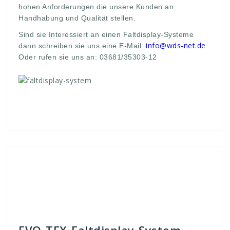
hohen Anforderungen die unsere Kunden an
Handhabung und Qualität stellen.
Sind sie Interessiert an einen Faltdisplay-Systeme
info@wds-net.de
dann schreiben sie uns eine E-Mail:
Oder rufen sie uns an: 03681/35303-12
Andreas
Faltdisplay - Systeme
10sekunden
,
Ansprüche
,
aufbauzeit
,
Aussage
,
brillianter
,
display
,
ecke
,
Faltdisplay
,
gabe
,
höchte
,
interessiert
,
massage
,
message
,
messe
,
offen
,
open
,
Stabilität
,
Systemstangen
,
TEX
,
vereint
,
Werbedisplay
,
wieder
,
wiedergabe