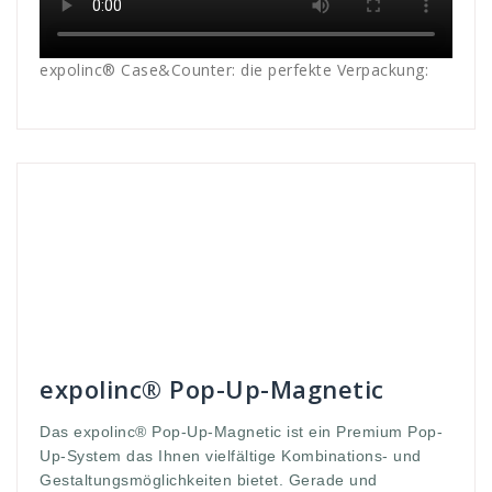
expolinc® Case&Counter: die perfekte Verpackung:
Andreas
Faltdisplay - Systeme
2
,
25
,
3
,
5
,
aufbauzeit
,
Breiten
,
custom
,
display
,
eine
,
expolinc
,
Faltdisplay
,
Gestaltungsmöglichkeiten
,
höhen
,
interessiert
,
kombination
,
Kostüm
,
Kreativ
,
kurze
,
magnetic
,
messe
,
meter
,
open
,
pop
,
premium
,
Standard
,
Standardhöhen
,
Systemstangen
,
up
,
WEerbung
,
Werbedisplay
,
Werbew
,
zeichnen
expolinc® Pop-Up-Magnetic
Das expolinc® Pop-Up-Magnetic ist ein Premium Pop-
Up-System das Ihnen vielfältige Kombinations- und
Gestaltungsmöglichkeiten bietet. Gerade und