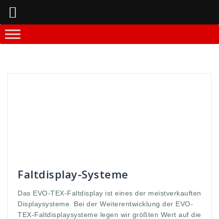
Springe
zum
Inhalt
Andreas
Faltdisplay - Systeme
anforderung
,
aufbauzeit
,
close
,
Connection
,
connection kit
,
custom
,
display
,
evo
,
Fabric
,
Faltdisplay
,
geschlossen
,
habung
,
hand
,
handhabung
,
hohe
,
interessiert
,
komplettiert
,
kunden
,
Messestände
,
open
,
premium
,
qualität
,
sekunden
,
Stabilität
,
stände
,
stellen
,
Systemstangen
,
TEX
,
Werbedisplay
,
Werbew
,
wert
,
zeichnen
Faltdisplay-Systeme
Das EVO-TEX-Faltdisplay ist eines der meistverkauften
Displaysysteme. Bei der Weiterentwicklung der EVO-
TEX-Faltdisplaysysteme legen wir größten Wert auf die