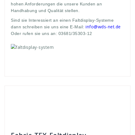
hohen Anforderungen die unsere Kunden an
Handhabung und Qualität stellen.
Sind sie Interessiert an einen Faltdisplay-Systeme
info@wds-net.de
dann schreiben sie uns eine E-Mail:
Oder rufen sie uns an: 03681/35303-12
Andreas
Faltdisplay - Systeme
10
,
10sekunden
,
aufbauzeit
,
close
,
display
,
eine
,
Fabric
,
Falt
,
Faltdisplay
,
geschlossen
,
hohe
,
kurze
,
messe
,
offen
,
open
,
sekunden
,
Stabilität
,
systeme
,
Systemstangen
,
TEX
,
und
,
werbe
,
Werbedisplay
,
Werbew
,
werbung
,
zeichnen