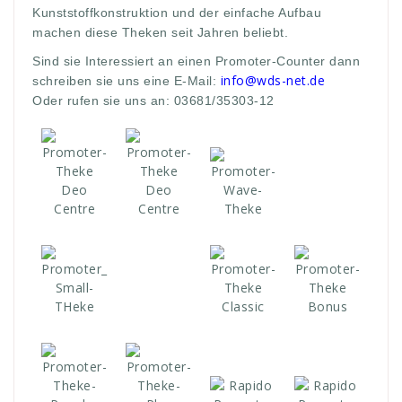
Kunststoffkonstruktion und der einfache Aufbau
machen diese Theken seit Jahren beliebt.
Sind sie Interessiert an einen Promoter-Counter dann
info@wds-net.de
schreiben sie uns eine E-Mail:
Oder rufen sie uns an: 03681/35303-12