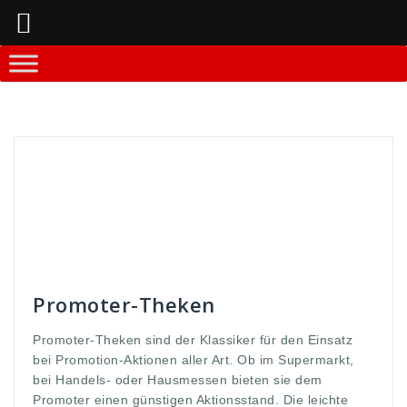
Springe
zum
Inhalt
Andreas
Theken-Systeme
aktionsstand
,
art
,
bieten
,
bonus
,
centre
,
classic
,
Counter. Promoter-
Counter
,
deo
,
einsatz
,
günstigen
,
handelsmesse
,
hausmesse
,
jahren
,
kunstruktion
,
kunststoff
,
popular
,
Promo
,
Promoter
,
Promotion
,
small
,
supermarkt
,
theke
,
wave
,
wave-small
Promoter-Theken
Promoter-Theken sind der Klassiker für den Einsatz
bei Promotion-Aktionen aller Art. Ob im Supermarkt,
bei Handels- oder Hausmessen bieten sie dem
Promoter einen günstigen Aktionsstand. Die leichte