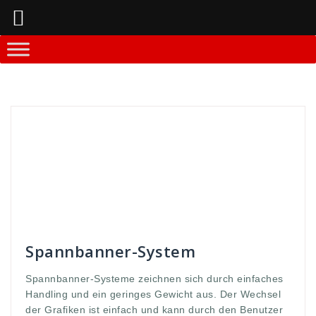
Springe
zum
Inhalt
Andreas
Banner-Systeme
aufbaue
,
ausbau
,
ban
,
Banner
,
classic
,
Druck
,
druckmaterial
,
einfach
,
einfache
,
expolinc
,
geringes
,
Gewicht
,
GmbH
,
Grafiken
,
handlich
,
klassik
,
Klassiker
,
leicht
,
leuchtent
,
licht
,
Lightning
,
materialk
,
quali
,
qualiäteten
,
qualität
,
screen
,
selbst
,
spann
,
spannbanner
,
spannend
,
systeme
,
und
,
vorgenommen
,
WDS
,
werbung
Spannbanner-System
Spannbanner-Systeme zeichnen sich durch einfaches
Handling und ein geringes Gewicht aus. Der Wechsel
der Grafiken ist einfach und kann durch den Benutzer