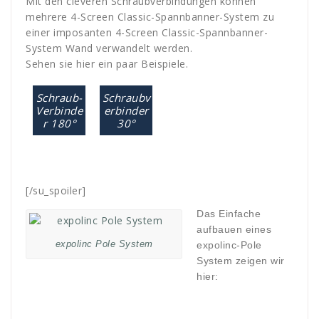
Mit den cleveren Schraubverbindungen können
mehrere 4-Screen Classic-Spannbanner-System zu
einer imposanten 4-Screen Classic-Spannbanner-
System Wand verwandelt werden.
Sehen sie hier ein paar Beispiele.
Schraub-
Schraubv
Verbinde
erbinder
r 180°
30°
[/su_spoiler]
Das Einfache
aufbauen eines
expolinc Pole System
expolinc-Pole
System zeigen wir
hier: