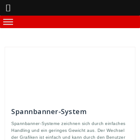
Springe
zum
Inhalt
Andreas
Banner-Systeme
aufbaue
,
ausbau
,
ban
,
Banner
,
classic
,
Druck
,
druckmaterial
,
einfach
,
einfache
,
expolinc
,
geringes
,
Gewicht
,
GmbH
,
Grafiken
,
handlich
,
klassik
,
Klassiker
,
leicht
,
leuchtent
,
licht
,
Lightning
,
materialk
,
quali
,
qualiäteten
,
qualität
,
screen
,
selbst
,
spann
,
spannbanner
,
spannend
,
systeme
,
und
,
vorgenommen
,
WDS
,
werbung
Spannbanner-System
Spannbanner-Systeme zeichnen sich durch einfaches
Handling und ein geringes Gewicht aus. Der Wechsel
der Grafiken ist einfach und kann durch den Benutzer