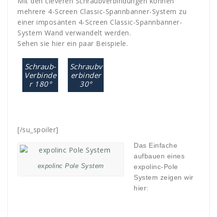
Mit den cleveren Schraubverbindungen können
mehrere 4-Screen Classic-Spannbanner-System zu
einer imposanten 4-Screen Classic-Spannbanner-
System Wand verwandelt werden.
Sehen sie hier ein paar Beispiele.
Schraub-
Schraubv
Verbinde
erbinder
r 180°
30°
[/su_spoiler]
Das Einfache
aufbauen eines
expolinc Pole System
expolinc-Pole
System zeigen wir
hier: