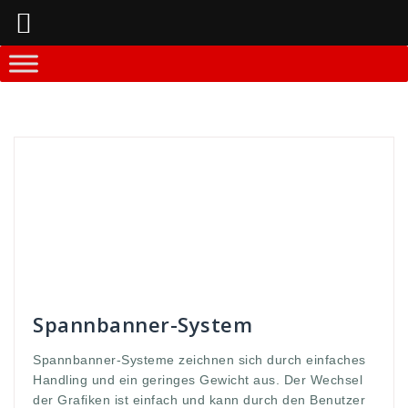
Springe
zum
Inhalt
Andreas
Banner-Systeme
aufbaue
,
ausbau
,
ban
,
Banner
,
classic
,
Druck
,
druckmaterial
,
einfach
,
einfache
,
expolinc
,
geringes
,
Gewicht
,
GmbH
,
Grafiken
,
handlich
,
klassik
,
Klassiker
,
leicht
,
leuchtent
,
licht
,
Lightning
,
materialk
,
quali
,
qualiäteten
,
qualität
,
screen
,
selbst
,
spann
,
spannbanner
,
spannend
,
systeme
,
und
,
vorgenommen
,
WDS
,
werbung
Spannbanner-System
Spannbanner-Systeme zeichnen sich durch einfaches
Handling und ein geringes Gewicht aus. Der Wechsel
der Grafiken ist einfach und kann durch den Benutzer