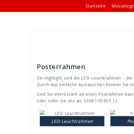
Springe
Startseite
Messelogis
zum
Inhalt
Andreas
Rahmen-Systeme
aus
,
austau
Leuchtrahmen
,
licht
,
light
,
mittel
,
poster
,
Posterra
werbebotschaft
,
werben. botschaft
,
werbung
Posterrahmen
Ein Highlight sind die LED-Leuchtrahmen – die 
Durch das einfache Austauschen können Sie ihre
Sind Sie interessiert an einen Postrahmen dann
oder rufen Sie uns an: 03681/35303-12
LED-Leuchtrahmen
Po