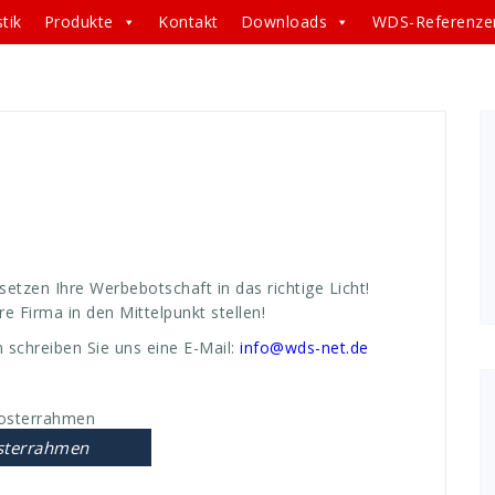
tik
Produkte
Kontakt
Downloads
WDS-Referenze
schen
,
Email
,
GmbH
,
high
,
highlight
,
LED
,
Leucht
,
hmen
,
punkt
,
rahmen
,
richtig
,
rufen
,
setzen
,
tausch
,
WDS
,
setzen Ihre Werbebotschaft in das richtige Licht!
 Firma in den Mittelpunkt stellen!
 schreiben Sie uns eine E-Mail:
info@wds-net.de
sterrahmen