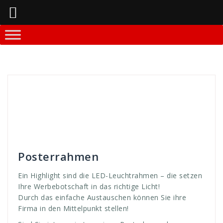
Springe
zum
Inhalt
Andreas
Rahmen-Systeme
aus
,
austauschen
,
Email
,
GmbH
,
high
,
highlight
,
LED
,
Leucht
,
Leuchtrahmen
,
licht
,
light
,
mittel
,
poster
,
Posterrahmen
,
punkt
,
rahmen
,
richtig
,
rufen
,
setzen
,
tausch
,
WDS
,
werbebotschaft
,
werben. botschaft
,
werbung
Posterrahmen
Ein Highlight sind die LED-Leuchtrahmen – die setzen
Ihre Werbebotschaft in das richtige Licht!
Durch das einfache Austauschen können Sie ihre
Firma in den Mittelpunkt stellen!