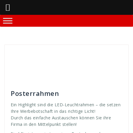
Springe
zum
Inhalt
Andreas
Rahmen-Systeme
aus
,
austauschen
,
Email
,
GmbH
,
high
,
highlight
,
LED
,
Leucht
,
Leuchtrahmen
,
licht
,
light
,
mittel
,
poster
,
Posterrahmen
,
punkt
,
rahmen
,
richtig
,
rufen
,
setzen
,
tausch
,
WDS
,
werbebotschaft
,
werben. botschaft
,
werbung
Posterrahmen
Ein Highlight sind die LED-Leuchtrahmen – die setzen
Ihre Werbebotschaft in das richtige Licht!
Durch das einfache Austauschen können Sie ihre
Firma in den Mittelpunkt stellen!