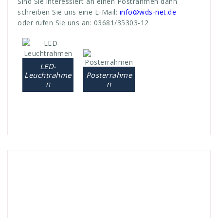
Sind Sie interessiert an einen Postrahmen dann
schreiben Sie uns eine E-Mail:
info@wds-net.de
oder rufen Sie uns an: 03681/35303-12
LED-
Leuchtrahme
Posterrahme
n
n
Andreas
Outdoor Systeme
anforderung
,
anforderungen
,
angebote
,
austausch
,
door
,
drausen
,
draussen
,
einfach
,
esay
,
events
,
fördern
,
formate
,
formaten
,
Formen
,
frei
,
GmbH
,
halt
,
halten
,
high
,
highlight
,
klapp
,
klappen
,
klapprahmen
,
kunden
,
LED
,
Leucht
,
leuchte
,
Leuchtrahmen
,
licht
,
light
,
messe
,
out
,
outdoor
,