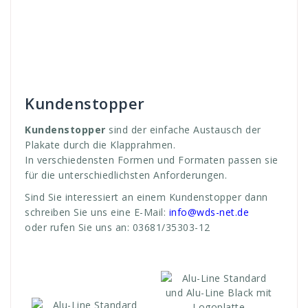
plakat
,
plakate
,
poster
,
Posterrahmen
,
rahmenm
,
resteraunt
,
richtige
,
stadt
,
stop
,
Stopper
,
suhl
,
systeme
,
tauschen
,
thüringen
,
unterschiedliche
,
veranstaltungen
,
verschieden
,
verschiedenstesten
,
WDS
,
werbe
,
werbebotschaft
,
Werbedisplay
,
werben
,
werbung
Kundenstopper
Kundenstopper
sind der einfache Austausch der
Plakate durch die Klapprahmen.
In verschiedensten Formen und Formaten passen sie
für die unterschiedlichsten Anforderungen.
Sind Sie interessiert an einem Kundenstopper dann
schreiben Sie uns eine E-Mail:
info@wds-net.de
oder rufen Sie uns an: 03681/35303-12