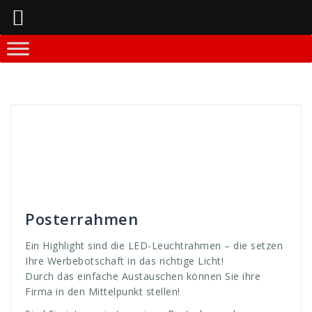
Springe
zum
Inhalt
Andreas
Rahmen-Systeme
aus
,
austauschen
,
Email
,
GmbH
,
high
,
highlight
,
LED
,
Leucht
,
Leuchtrahmen
,
licht
,
light
,
mittel
,
poster
,
Posterrahmen
,
punkt
,
rahmen
,
richtig
,
rufen
,
setzen
,
tausch
,
WDS
,
werbebotschaft
,
werben. botschaft
,
werbung
Posterrahmen
Ein Highlight sind die LED-Leuchtrahmen – die setzen
Ihre Werbebotschaft in das richtige Licht!
Durch das einfache Austauschen können Sie ihre
Firma in den Mittelpunkt stellen!