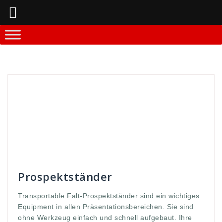
Springe
zum
Inhalt
Andreas
Prospektständer
allen
,
aufgebaut
,
Broschüren
,
Die
,
ein
,
einfach
,
equipment
,
euqipment
,
Event
,
Falt
,
Falt-Propektständer
,
Ihre
,
in
,
können
,
messe
,
ohne
,
perfekt
,
Präsentationsbereichen
,
präsentiert
,
Propekte
,
prospekt
,
schnell
,
sind
,
ständer
,
systeme
,
transport
,
Transportable
,
und
,
werbe
,
werbung
,
werden
,
werkzeug
,
wichtiges
Prospektständer
Transportable Falt-Prospektständer sind ein wichtiges
Equipment in allen Präsentationsbereichen. Sie sind
ohne Werkzeug einfach und schnell aufgebaut. Ihre