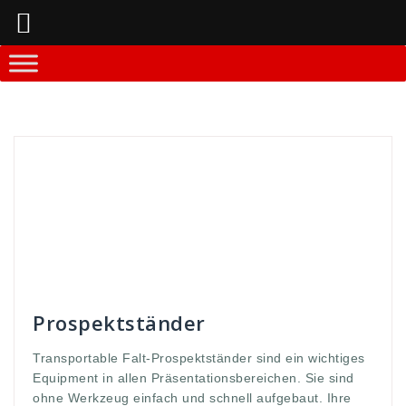
Springe
zum
Inhalt
Andreas
Prospektständer
allen
,
aufgebaut
,
Broschüren
,
Die
,
ein
,
einfach
,
equipment
,
euqipment
,
Event
,
Falt
,
Falt-Propektständer
,
Ihre
,
in
,
können
,
messe
,
ohne
,
perfekt
,
Präsentationsbereichen
,
präsentiert
,
Propekte
,
prospekt
,
schnell
,
sind
,
ständer
,
systeme
,
transport
,
Transportable
,
und
,
werbe
,
werbung
,
werden
,
werkzeug
,
wichtiges
Prospektständer
Transportable Falt-Prospektständer sind ein wichtiges
Equipment in allen Präsentationsbereichen. Sie sind
ohne Werkzeug einfach und schnell aufgebaut. Ihre