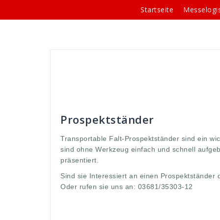
Springe
Startseite
Messelogis
zum
Inhalt
Andreas
Prospektständer
allen
,
aufgeb
Event
,
Falt
,
Falt-Propektständer
,
Ihre
,
in
,
können
,
präsentiert
,
Propekte
,
prospekt
,
schnell
,
sind
,
stä
werbung
,
werden
,
werkzeug
,
wichtiges
Prospektständer
Transportable Falt-Prospektständer sind ein wi
sind ohne Werkzeug einfach und schnell aufgeb
präsentiert.
Sind sie Interessiert an einen Prospektständer
Oder rufen sie uns an: 03681/35303-12