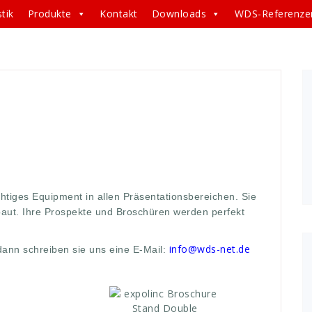
tik
Produkte
Kontakt
Downloads
WDS-Referenze
aut
,
Broschüren
,
Die
,
ein
,
einfach
,
equipment
,
euqipment
,
messe
,
ohne
,
perfekt
,
Präsentationsbereichen
,
nder
,
systeme
,
transport
,
Transportable
,
und
,
werbe
,
chtiges Equipment in allen Präsentationsbereichen. Sie
aut. Ihre Prospekte und Broschüren werden perfekt
info@wds-net.de
 dann schreiben sie uns eine E-Mail: