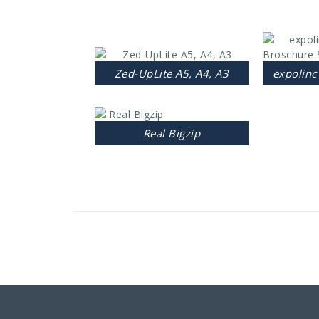
Zed-UpLite A5, A4, A3
expolinc
Real Bigzip