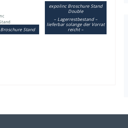
expolinc Broschure Stand
Double
– Lagerrestbestand –
lieferbar solange der Vorrat
 Broschure Stand
reicht –