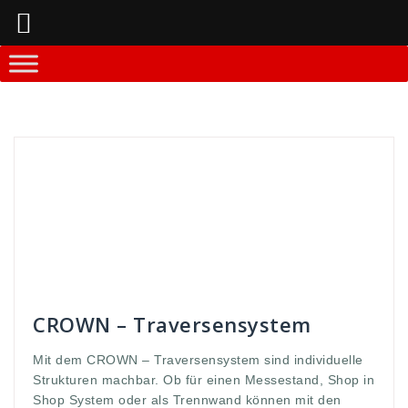
Springe
zum
Inhalt
Andreas
Messestände und -equipment
anordnung
,
begrenzt
,
CROWN
,
erfordert
,
euqipment
,
events
,
fachkenntnisse
,
große
,
kompakter
,
messe
,
messem shop
,
Messestände
,
metall
,
modulen
,
Montage
,
nahezu
,
simpel
,
stände
,
Stangen
,
Struktur
,
system
,
Traverse
,
TRaversensystem
,
trennwand
,
unbegrentz
,
Werbedisplay
,
werbung
,
zusammengebaut
CROWN – Traversensystem
Mit dem CROWN – Traversensystem sind individuelle
Strukturen machbar. Ob für einen Messestand, Shop in
Shop System oder als Trennwand können mit den