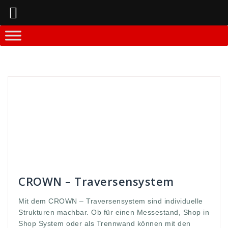
Springe
zum
Inhalt
Andreas
Messestände und -equipment
anordnung
,
begrenzt
,
CROWN
,
erfordert
,
euqipment
,
events
,
fachkenntnisse
,
große
,
kompakter
,
messe
,
messem shop
,
Messestände
,
metall
,
modulen
,
Montage
,
nahezu
,
simpel
,
stände
,
Stangen
,
Struktur
,
system
,
Traverse
,
TRaversensystem
,
trennwand
,
unbegrentz
,
Werbedisplay
,
werbung
,
zusammengebaut
CROWN – Traversensystem
Mit dem CROWN – Traversensystem sind individuelle
Strukturen machbar. Ob für einen Messestand, Shop in
Shop System oder als Trennwand können mit den