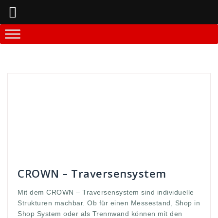
Springe
zum
Inhalt
Andreas
Messestände und -equipment
anordnung
,
begrenzt
,
CROWN
,
erfordert
,
euqipment
,
events
,
fachkenntnisse
,
große
,
kompakter
,
messe
,
messem shop
,
Messestände
,
metall
,
modulen
,
Montage
,
nahezu
,
simpel
,
stände
,
Stangen
,
Struktur
,
system
,
Traverse
,
TRaversensystem
,
trennwand
,
unbegrentz
,
Werbedisplay
,
werbung
,
zusammengebaut
CROWN – Traversensystem
Mit dem CROWN – Traversensystem sind individuelle
Strukturen machbar. Ob für einen Messestand, Shop in
Shop System oder als Trennwand können mit den