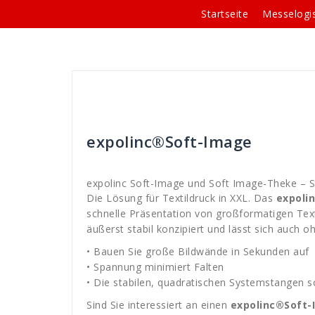
Springe
Startseite
Messelogis
zum
Inhalt
Mitja Lenz
Faltdisplay - Systeme
expolin
soft
expolinc®Soft-Image
expolinc Soft-Image und Soft Image-Theke – S
Die Lösung für Textildruck in XXL. Das
expoli
schnelle Präsentation von großformatigen Text
äußerst stabil konzipiert und lässt sich auch o
• Bauen Sie große Bildwände in Sekunden auf
• Spannung minimiert Falten
• Die stabilen, quadratischen Systemstangen s
Sind Sie interessiert an einen
expolinc®Soft