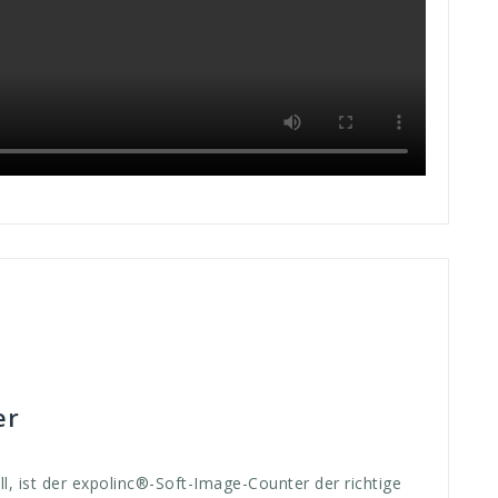
uaschbar
,
begleiter
,
Counter
,
expo
,
expolinc
,
expolink
,
,
mitgeführt
,
motive
,
muss
,
Promo
,
Promotion
,
promotoren
,
heken
,
verschmutzte
,
WDS
,
werbedisplay systeme
,
werben
,
er
l, ist der expolinc®-Soft-Image-Counter der richtige