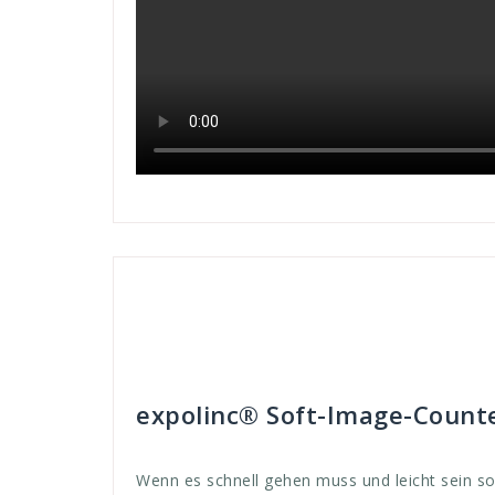
Andreas
Theken-Systeme
aufbau
,
aust
gehen
,
gewaschen
,
grafik
,
images
,
leicht
,
linc
,
link
richtig
,
schnell
,
soft
,
systeme
,
tauschen
,
textile
,
t
werbung
,
werden expolinc soft Images Counter
expolinc® Soft-Image-Count
Wenn es schnell gehen muss und leicht sein sol