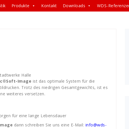
tik
Produkte
Kontakt
Downloads
WDS-Referenze
c
,
Expolinc Soft Image - Faltdisplay
,
Faltdisplay
,
images
,
tadtwerke Halle
nc®Soft-Image
ist das optimale System für die
ildrucken. Trotz des niedrigen Gesamtgewichts, ist es
hne weiteres versetzen.
orgen für eine lange Lebensdauer
-Image
dann schreiben Sie uns eine E-Mail:
info@wds-