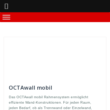
Springe
zum
Inhalt
Andreas
Messestände und -equipment
10sekunden
,
aufbauzeit
,
deutlich
,
Email
,
GmbH
,
hohe
,
interesse
,
interessiert
,
kurze
,
Magnet
,
Magnethaltesystem
,
mail
,
maße
,
messe
,
mobil
,
offen
,
open
,
Programm
,
schreiben
,
Stabilität
,
transport
,
transportmaße
,
wand
,
wände
,
WDS
,
werbe
,
werbung
,
zeichnen
OCTAwall mobil
Das OCTAwall mobil Rahmensystem ermöglicht
effiziente Wand-Konstruktionen. Für jeden Raum,
jeden Bedarf, ob als Trennwand oder Einzelwand,