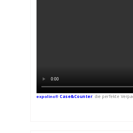
Case&Counte
r
: die perfekte Verp
expolinc®