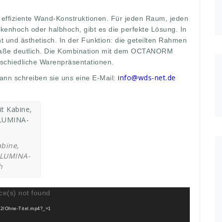
ffiziente Wand-Konstruktionen. Für jeden Raum, jeden
kenhoch oder halbhoch, gibt es die perfekte Lösung. In
ht und ästhetisch. In der Funktion: die geteilten Rahmen
maße deutlich. Die Kombination mit dem OCTANORM
schiedliche Warenpräsentationen.
info@wds-net.de
dann schreiben sie uns eine E-Mail:
abine,
ALUMINA-
h
Video-
Player
ce(s) not found
/12/Ohne-Titel.mp4?_=1