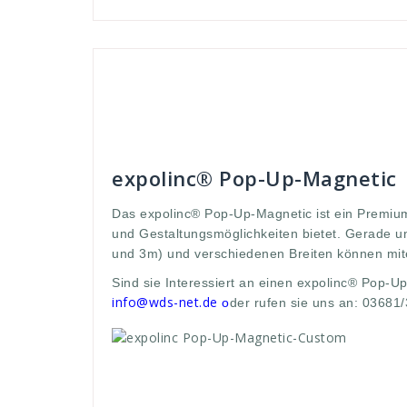
Andreas
Faltdisplay - Systeme
2
,
25
,
3
Faltdisplay
,
Gestaltungsmöglichkeiten
,
höhen
,
int
messe
,
meter
,
open
,
pop
,
premium
,
Standard
,
St
Werbedisplay
,
Werbew
,
zeichnen
expolinc® Pop-Up-Magnetic
Das expolinc® Pop-Up-Magnetic ist ein Premium
und Gestaltungsmöglichkeiten bietet. Gerade 
und 3m) und verschiedenen Breiten können mi
Sind sie Interessiert an einen expolinc® Pop-U
info@wds-net.de
o
der rufen sie uns an: 03681