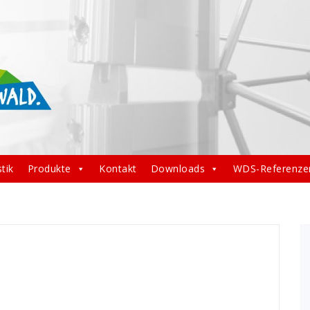
tik
Produkte
Kontakt
Downloads
WDS-Referenze
10sekunden
,
aufbauzeit
,
deutlich
,
Email
,
GmbH
,
hohe
,
tesystem
,
mail
,
maße
,
messe
,
mobil
,
offen
,
open
,
portmaße
,
wand
,
wände
,
WDS
,
werbe
,
werbung
,
zeichnen