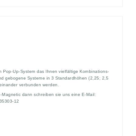
,
5
,
aufbauzeit
,
Breiten
,
custom
,
display
,
eine
,
expolinc
,
eressiert
,
kombination
,
Kostüm
,
Kreativ
,
kurze
,
magnetic
,
andardhöhen
,
Systemstangen
,
up
,
WEerbung
,
 Pop-Up-System das Ihnen vielfältige Kombinations-
und gebogene Systeme in 3 Standardhöhen (2,25; 2,5
teinander verbunden werden.
p-Magnetic dann schreiben sie uns eine E-Mail:
/35303-12