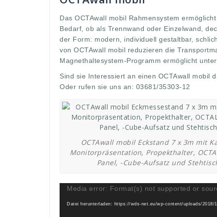
Das OCTAwall mobil Rahmensystem ermöglicht e
Bedarf, ob als Trennwand oder Einzelwand, dec
der Form: modern, individuell gestaltbar, schlic
von OCTAwall mobil reduzieren die Transport
Magnethaltesystem-Programm ermöglicht unter
Sind sie Interessiert an einen OCTAwall mobil 
Oder rufen sie uns an: 03681/35303-12
OCTAwall mobil Eckstand 7 x 3m mit K
Monitorpräsentation, Propekthalter, OCT
Panel, -Cube-Aufsatz und Stehtisc
Media error: Format(s) not supported or sour
Datei herunterladen: https://wds-net.eu/wp-content/uploads/2018