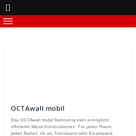
Springe
zum
Inhalt
Andreas
Messestände und -equipment
10sekunden
,
aufbauzeit
,
deutlich
,
Email
,
GmbH
,
hohe
,
interesse
,
interessiert
,
kurze
,
Magnet
,
Magnethaltesystem
,
mail
,
maße
,
messe
,
mobil
,
offen
,
open
,
Programm
,
schreiben
,
Stabilität
,
transport
,
transportmaße
,
wand
,
wände
,
WDS
,
werbe
,
werbung
,
zeichnen
OCTAwall mobil
Das OCTAwall mobil Rahmensystem ermöglicht
effiziente Wand-Konstruktionen. Für jeden Raum,
jeden Bedarf, ob als Trennwand oder Einzelwand,