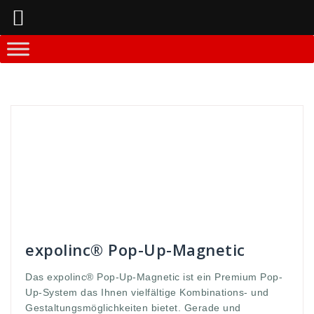
Springe
zum
Inhalt
Andreas
Faltdisplay - Systeme
2
,
25
,
3
,
5
,
aufbauzeit
,
Breiten
,
custom
,
display
,
eine
,
expolinc
,
Faltdisplay
,
Gestaltungsmöglichkeiten
,
höhen
,
interessiert
,
kombination
,
Kostüm
,
Kreativ
,
kurze
,
magnetic
,
messe
,
meter
,
open
,
pop
,
premium
,
Standard
,
Standardhöhen
,
Systemstangen
,
up
,
WEerbung
,
Werbedisplay
,
Werbew
,
zeichnen
expolinc® Pop-Up-Magnetic
Das expolinc® Pop-Up-Magnetic ist ein Premium Pop-
Up-System das Ihnen vielfältige Kombinations- und
Gestaltungsmöglichkeiten bietet. Gerade und