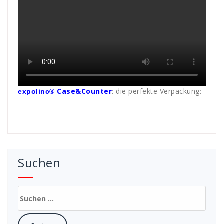
Case&Counte
r
: die perfekte Verpackung:
expolinc®
Suchen
Suchen
nach: