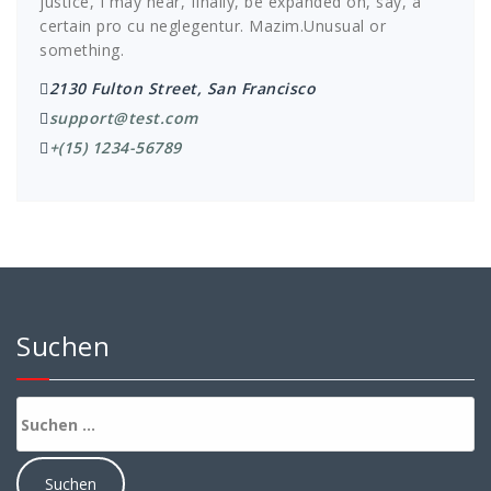
justice, I may hear, finally, be expanded on, say, a
certain pro cu neglegentur.
Mazim.Unusual or
something.
2130 Fulton Street, San Francisco
support@test.com
+(15) 1234-56789
Suchen
Suchen
nach: