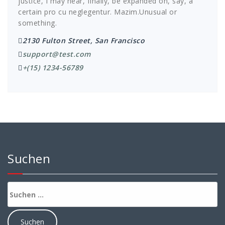
justice, I may hear, finally, be expanded on, say, a
certain pro cu neglegentur.
Mazim.Unusual or
something.
2130 Fulton Street, San Francisco
support@test.com
+(15) 1234-56789
Suchen
Suchen
nach: