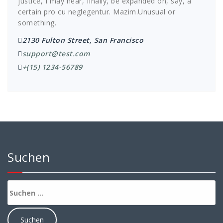
justice, I may hear, finally, be expanded on, say, a
certain pro cu neglegentur.
Mazim.Unusual or
something.
2130 Fulton Street, San Francisco
support@test.com
+(15) 1234-56789
Suchen
Suchen
nach: