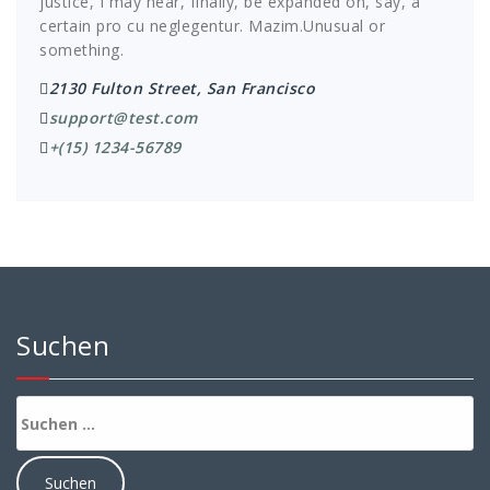
justice, I may hear, finally, be expanded on, say, a
certain pro cu neglegentur.
Mazim.Unusual or
something.
2130 Fulton Street, San Francisco
support@test.com
+(15) 1234-56789
Suchen
Suchen
nach: