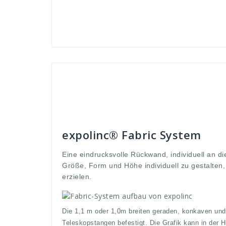
Andreas
Banner-Systeme
angepasst
,
ar
bedürfnisse
,
beeindruckend
,
befestigt
,
breit
,
Brei
expo
,
expolinc
,
Fabric
,
form
,
gestaltetn
,
gewünsch
Konstruktion
,
Kreativ
,
kunden
,
messe
,
meter
,
pre
expolinc® Fabric System
Eine eindrucksvolle Rückwand, individuell an d
Größe, Form und Höhe individuell zu gestalten
erzielen.
Die 1,1 m oder 1,0m breiten geraden, konkaven un
Teleskopstangen befestigt. Die Grafik kann in der 