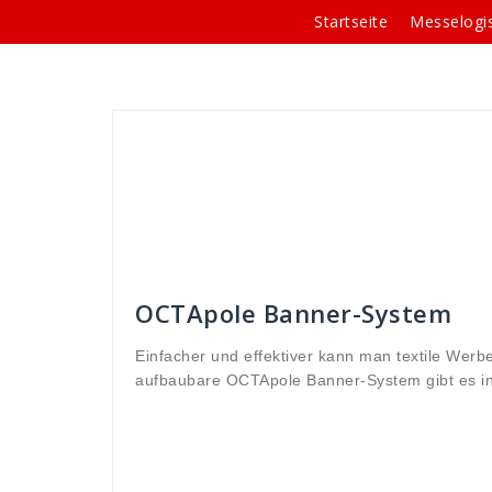
Springe
Startseite
Messelogis
zum
Inhalt
Andreas
Banner-Systeme
90
,
90 Grad
,
a
Banner
,
banner-system
,
bar
,
botschaft
,
eckständ
gebogen
,
gebogener
,
gerade
,
gerader
,
GmbH
,
Gr
reihenständer
,
stände
,
ständer
,
system
,
systeme
GmbH
,
werbe
,
werbebotschaft
,
Werbedisplay
,
we
werbung
,
youtube
OCTApole Banner-System
Einfacher und effektiver kann man textile Werb
aufbaubare OCTApole Banner-System gibt es i