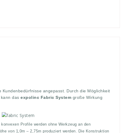
beiten
,
arbeits
,
aufbauen
,
aufbauzeit
,
bauen
,
bedürfniss
,
ten
,
eindrucksvoll
,
eindrucksvolle
,
einfach
,
erzielt
,
events
,
te
,
grafik
,
große
,
hoch
,
hohe
,
höhen
,
individuell
,
konstrukt
,
sse
,
produziert
,
system
,
wekr
,
werken
ie Kundenbedürfnisse angepasst. Durch die Möglichkeit
, kann das
expolinc Fabric System
große Wirkung
d konvexen Profile werden ohne Werkzeug an den
Höhe von 1,0m – 2,75m produziert werden. Die Konstruktion