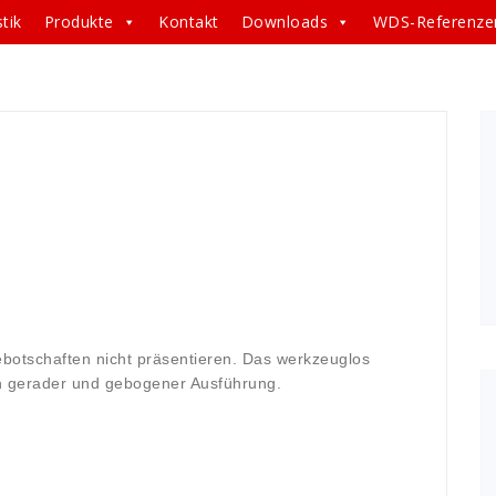
tik
Produkte
Kontakt
Downloads
WDS-Referenze
nwendung
,
aufbau
,
aufbaubar
,
aufbauen
,
ausführung
,
er
,
Eckverbinder
,
effekt
,
effektiv
,
einfach
,
events
,
ad
,
messe
,
OCTA
,
pole
,
Präsentation
,
präsentieren
,
,
Teleskopstütze
,
textile
,
unbegrentz
,
video
,
WDS
,
WDS
rbedisplay systeme
,
Werbedisplay Systeme GmbH
,
ebotschaften nicht präsentieren. Das werkzeuglos
n gerader und gebogener Ausführung.