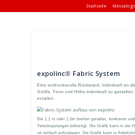
Springe
Startseite
Messelogis
zum
Inhalt
Andreas
Banner-Systeme
angepasst
,
ar
bedürfnisse
,
beeindruckend
,
befestigt
,
breit
,
Brei
expo
,
expolinc
,
Fabric
,
form
,
gestaltetn
,
gewünsch
Konstruktion
,
Kreativ
,
kunden
,
messe
,
meter
,
pre
expolinc® Fabric System
Eine eindrucksvolle Rückwand, individuell an d
Größe, Form und Höhe individuell zu gestalten
erzielen.
Die 1,1 m oder 1,0m breiten geraden, konkaven un
Teleskopstangen befestigt. Die Grafik kann in der 
ist einfach aufzubauen. Die Grafik kann in Arbeits