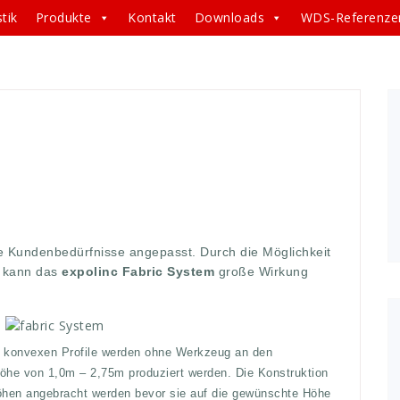
tik
Produkte
Kontakt
Downloads
WDS-Referenze
beiten
,
arbeits
,
aufbauen
,
aufbauzeit
,
bauen
,
bedürfniss
,
ten
,
eindrucksvoll
,
eindrucksvolle
,
einfach
,
erzielt
,
events
,
te
,
grafik
,
große
,
hoch
,
hohe
,
höhen
,
individuell
,
konstrukt
,
sse
,
produziert
,
system
,
wekr
,
werken
ie Kundenbedürfnisse angepasst. Durch die Möglichkeit
, kann das
expolinc Fabric System
große Wirkung
d konvexen Profile werden ohne Werkzeug an den
Höhe von 1,0m – 2,75m produziert werden. Die Konstruktion
höhen angebracht werden bevor sie auf die gewünschte Höhe