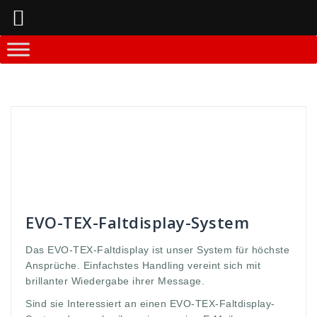
Springe
zum
Inhalt
Andreas
Faltdisplay - Systeme
10sekunden
,
Ansprüche
,
aufbauzeit
,
Aussage
,
brillianter
,
display
,
ecke
,
Faltdisplay
,
gabe
,
höchte
,
interessiert
,
massage
,
message
,
messe
,
offen
,
open
,
Stabilität
,
Systemstangen
,
TEX
,
vereint
,
Werbedisplay
,
wieder
,
wiedergabe
EVO-TEX-Faltdisplay-System
Das EVO-TEX-Faltdisplay ist unser System für höchste
Ansprüche. Einfachstes Handling vereint sich mit
brillanter Wiedergabe ihrer Message.
Sind sie Interessiert an einen EVO-TEX-Faltdisplay-